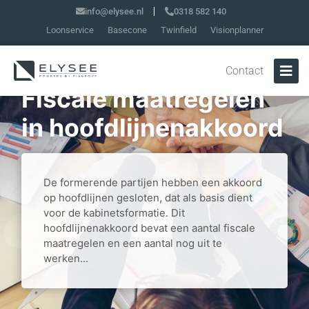
info@elysee.nl
0318 582 140
Loonservice
Basecone
Twinfield
Visionplanner
Contact
Fiscale maatregelen
in hoofdlijnenakkoord
De formerende partijen hebben een akkoord
op hoofdlijnen gesloten, dat als basis dient
voor de kabinetsformatie. Dit
hoofdlijnenakkoord bevat een aantal fiscale
maatregelen en een aantal nog uit te
werken...