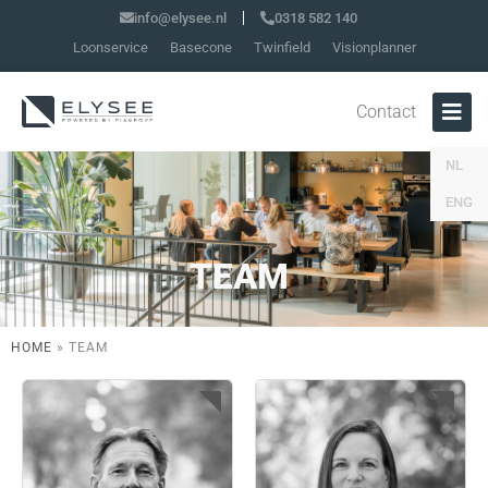
info@elysee.nl
0318 582 140
Loonservice
Basecone
Twinfield
Visionplanner
Contact
NL
ENG
TEAM
HOME
»
TEAM