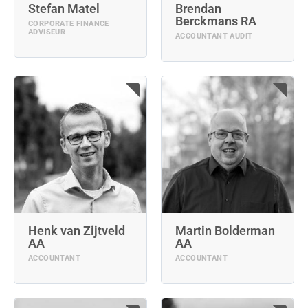
Stefan Matel
Brendan
Berckmans RA
CORPORATE FINANCE
ADVISEUR
ACCOUNTANT AUDIT
Henk van Zijtveld
Martin Bolderman
AA
AA
ACCOUNTANT
ACCOUNTANT