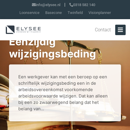
info@elysee.nl
0318 582 140
Loonservice
Basecone
Twinfield
Visionplanner
Contact
Eenzijdig
wijzigingsbeding
Een werkgever kan met een beroep op een
schriftelijk wijzigingsbeding een in de
arbeidsovereenkomst voorkomende
arbeidsvoorwaarde wijzigen. Dat kan alleen
bij een zo zwaarwegend belang dat het
belang van...