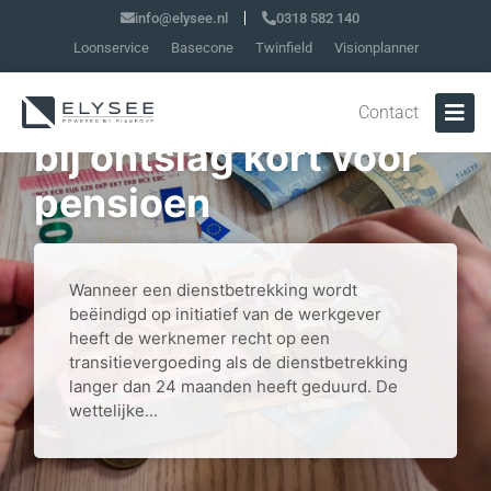
info@elysee.nl
0318 582 140
Loonservice
Basecone
Twinfield
Visionplanner
Geen matiging
transitievergoeding
Contact
bij ontslag kort voor
pensioen
Wanneer een dienstbetrekking wordt
beëindigd op initiatief van de werkgever
heeft de werknemer recht op een
transitievergoeding als de dienstbetrekking
langer dan 24 maanden heeft geduurd. De
wettelijke...