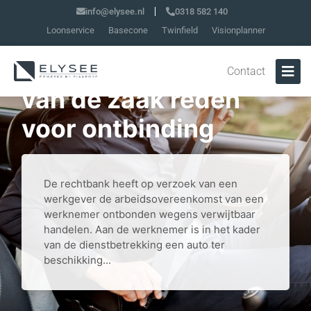
info@elysee.nl
0318 582 140
Loonservice
Basecone
Twinfield
Visionplanner
Tegen afspraak in
privé rijden met auto
Contact
van de zaak reden
voor ontbinding
De rechtbank heeft op verzoek van een
werkgever de arbeidsovereenkomst van een
werknemer ontbonden wegens verwijtbaar
handelen. Aan de werknemer is in het kader
van de dienstbetrekking een auto ter
beschikking...