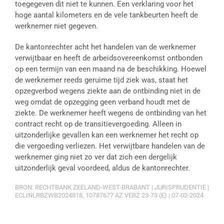
toegegeven dit niet te kunnen. Een verklaring voor het
hoge aantal kilometers en de vele tankbeurten heeft de
werknemer niet gegeven.
De kantonrechter acht het handelen van de werknemer
verwijtbaar en heeft de arbeidsovereenkomst ontbonden
op een termijn van een maand na de beschikking. Hoewel
de werknemer reeds geruime tijd ziek was, staat het
opzegverbod wegens ziekte aan de ontbinding niet in de
weg omdat de opzegging geen verband houdt met de
ziekte. De werknemer heeft wegens de ontbinding van het
contract recht op de transitievergoeding. Alleen in
uitzonderlijke gevallen kan een werknemer het recht op
die vergoeding verliezen. Het verwijtbare handelen van de
werknemer ging niet zo ver dat zich een dergelijk
uitzonderlijk geval voordeed, aldus de kantonrechter.
BRON: RECHTBANK ZEELAND-WEST-BRABANT | JURISPRUDENTIE |
ECLINLRBZWB2024818, 10787677 AZ VERZ 23-73 (E) | 07-02-2024