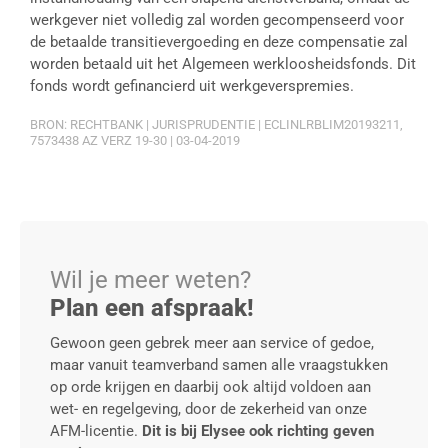
werkgever niet volledig zal worden gecompenseerd voor
de betaalde transitievergoeding en deze compensatie zal
worden betaald uit het Algemeen werkloosheidsfonds. Dit
fonds wordt gefinancierd uit werkgeverspremies.
BRON: RECHTBANK | JURISPRUDENTIE | ECLINLRBLIM20193211,
7573438 AZ VERZ 19-30 | 03-04-2019
Wil je meer weten?
Plan een afspraak!
Gewoon geen gebrek meer aan service of gedoe,
maar vanuit teamverband samen alle vraagstukken
op orde krijgen en daarbij ook altijd voldoen aan
wet- en regelgeving, door de zekerheid van onze
AFM-licentie.
Dit is bij Elysee ook richting geven