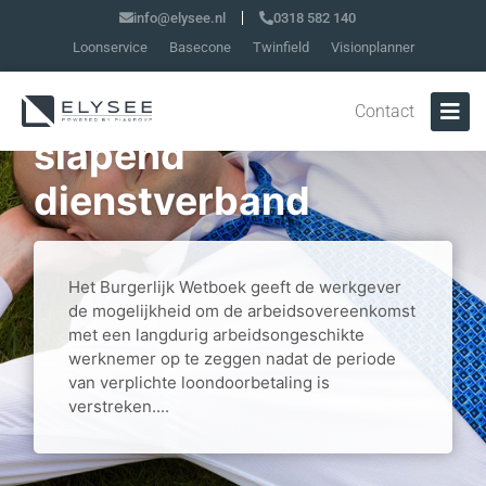
info@elysee.nl
0318 582 140
Loonservice
Basecone
Twinfield
Visionplanner
Transitievergoeding
en ontbinding
Contact
slapend
dienstverband
Het Burgerlijk Wetboek geeft de werkgever
de mogelijkheid om de arbeidsovereenkomst
met een langdurig arbeidsongeschikte
werknemer op te zeggen nadat de periode
van verplichte loondoorbetaling is
verstreken....