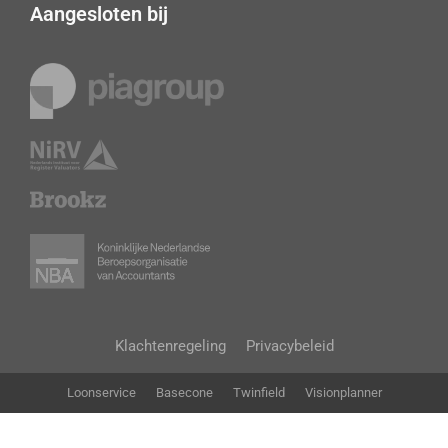
Aangesloten bij
Klachtenregeling
Privacybeleid
Loonservice
Basecone
Twinfield
Visionplanner