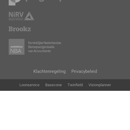
Klachtenregeling
Privacybeleid
Loonservice
Basecone
Twinfield
Visionplanner