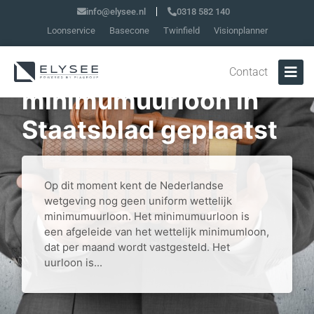
info@elysee.nl
0318 582 140
Loonservice
Basecone
Twinfield
Visionplanner
Wet invoering
Contact
minimumuurloon in
Staatsblad geplaatst
Op dit moment kent de Nederlandse
wetgeving nog geen uniform wettelijk
minimumuurloon. Het minimumuurloon is
een afgeleide van het wettelijk minimumloon,
dat per maand wordt vastgesteld. Het
uurloon is...