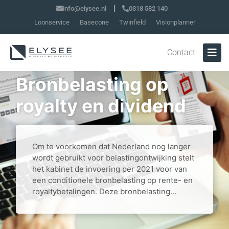
info@elysee.nl
0318 582 140
Loonservice
Basecone
Twinfield
Visionplanner
Contact
Bronbelasting op
royalty en dividend
Om te voorkomen dat Nederland nog langer
wordt gebruikt voor belastingontwijking stelt
het kabinet de invoering per 2021 voor van
een conditionele bronbelasting op rente- en
royaltybetalingen. Deze bronbelasting...