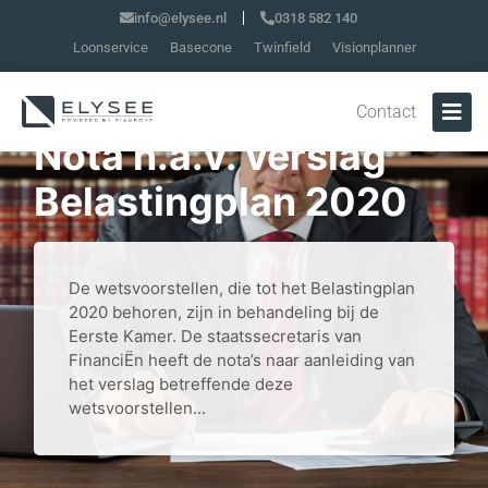
info@elysee.nl
0318 582 140
Loonservice
Basecone
Twinfield
Visionplanner
Contact
Nota n.a.v. verslag
Belastingplan 2020
De wetsvoorstellen, die tot het Belastingplan
2020 behoren, zijn in behandeling bij de
Eerste Kamer. De staatssecretaris van
FinanciËn heeft de nota’s naar aanleiding van
het verslag betreffende deze
wetsvoorstellen...