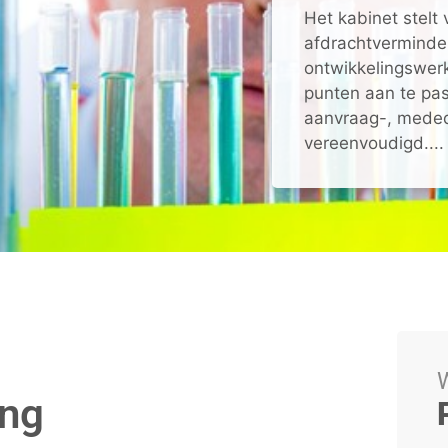
Het kabinet stelt
afdrachtverminder
ontwikkelingswer
punten aan te pa
aanvraag-, meded
vereenvoudigd....
W
ing