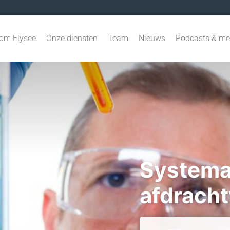
om Elysee
Onze diensten
Team
Nieuws
Podcasts & me
Systema
afdrach