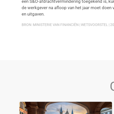
een S&O-afdrachtvermindering toegekend is, ku
de werkgever na afloop van het jaar moet doen
en uitgaven.
BRON: MINISTERIE VAN FINANCIËN | WETSVOORSTEL | 20