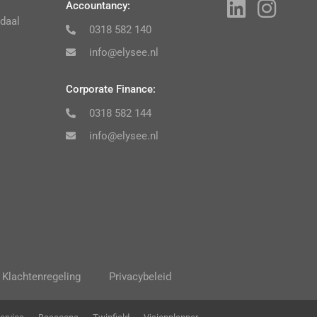
Accountancy:
daal
0318 582 140
info@elysee.nl
Corporate Finance:
0318 582 144
info@elysee.nl
Klachtenregeling
Privacybeleid