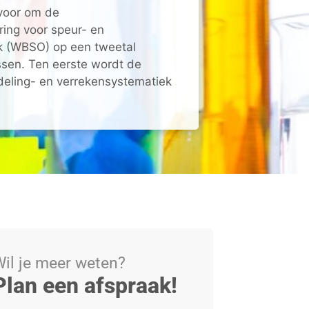
 voor om de
ing voor speur- en
k (WBSO) op een tweetal
ssen. Ten eerste wordt de
eling- en verrekensystematiek
il je meer weten?
Plan een afspraak!