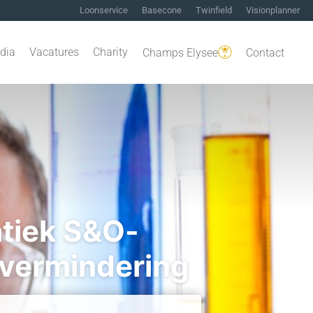
Loonservice
Basecone
Twinfield
Visionplanner
dia
Vacatures
Charity
Champs Elysee
Contact
tiek S&O-
tvermindering