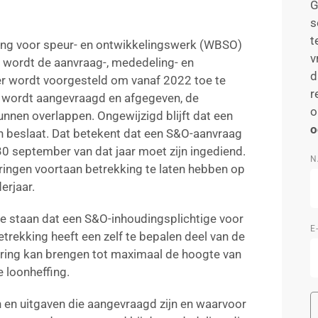
G
s
t
ring voor speur- en ontwikkelingswerk (WBSO)
v
e wordt de aanvraag-, mededeling- en
d
er wordt voorgesteld om vanaf 2022 toe te
r
 wordt aangevraagd en afgegeven, de
o
nnen overlappen. Ongewijzigd blijft dat een
o
n beslaat. Dat betekent dat een S&O-aanvraag
 30 september van dat jaar moet zijn ingediend.
N
aringen voortaan betrekking te laten hebben op
erjaar.
 te staan dat een S&O-inhoudingsplichtige voor
E
trekking heeft een zelf te bepalen deel van de
ring kan brengen tot maximaal de hoogte van
 loonheffing.
n en uitgaven die aangevraagd zijn en waarvoor