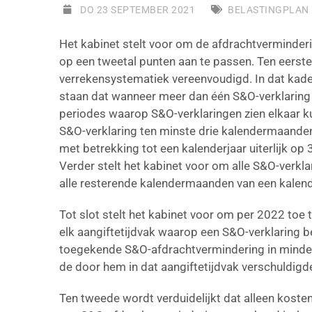
DO 23 SEPTEMBER 2021
BELASTINGPLAN
Het kabinet stelt voor om de afdrachtverminde
op een tweetal punten aan te passen. Ten eerst
verrekensystematiek vereenvoudigd. In dat kad
staan dat wanneer meer dan één S&O-verklaring
periodes waarop S&O-verklaringen zien elkaar ku
S&O-verklaring ten minste drie kalendermaande
met betrekking tot een kalenderjaar uiterlijk op
Verder stelt het kabinet voor om alle S&O-verkl
alle resterende kalendermaanden van een kalend
Tot slot stelt het kabinet voor om per 2022 toe
elk aangiftetijdvak waarop een S&O-verklaring be
toegekende S&O-afdrachtvermindering in minde
de door hem in dat aangiftetijdvak verschuldigde
Ten tweede wordt verduidelijkt dat alleen koste