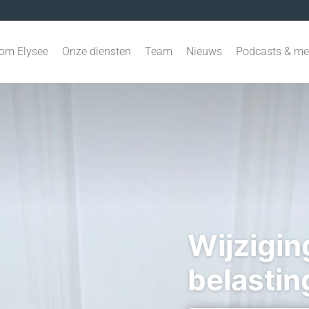
om Elysee
Onze diensten
Team
Nieuws
Podcasts & me
Wijzigin
belastin