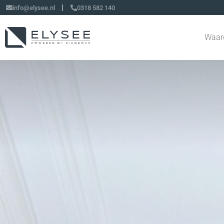
info@elysee.nl
0318 582 140
Waar