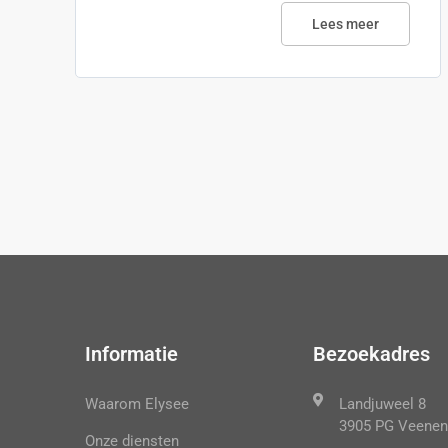
Lees meer
Informatie
Bezoekadres
Waarom Elysee
Landjuweel 8
3905 PG Veenen
Onze diensten