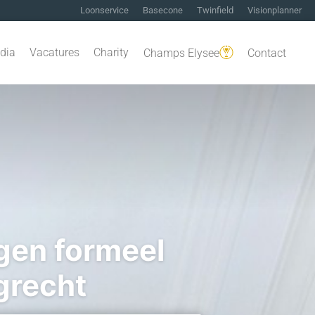
Loonservice
Basecone
Twinfield
Visionplanner
dia
Vacatures
Charity
Champs Elysee
Contact
gen formeel
grecht