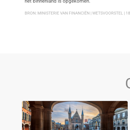
het binnenland is opgekomen.
BRON: MINISTERIE VAN FINANCIËN | WETSVOORSTEL | 18