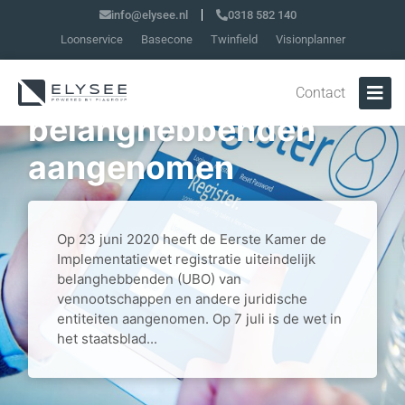
info@elysee.nl
0318 582 140
Loonservice
Basecone
Twinfield
Visionplanner
Implementatiewet
registratie uiteindelijk
Contact
belanghebbenden
aangenomen
Op 23 juni 2020 heeft de Eerste Kamer de
Implementatiewet registratie uiteindelijk
belanghebbenden (UBO) van
vennootschappen en andere juridische
entiteiten aangenomen. Op 7 juli is de wet in
het staatsblad...