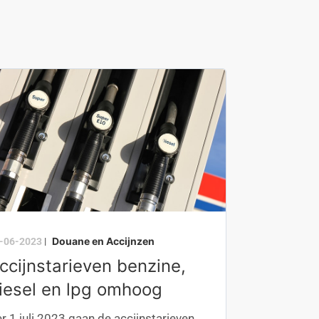
Douane en Accijnzen
-06-2023
|
ccijnstarieven benzine,
iesel en lpg omhoog
r 1 juli 2023 gaan de accijnstarieven