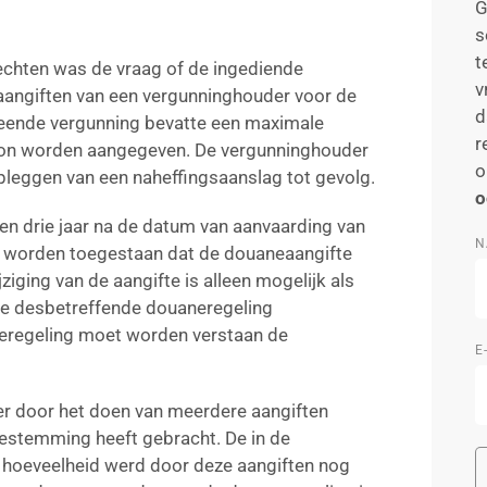
G
s
t
echten was de vraag of de ingediende
v
aangiften van een vergunninghouder voor de
d
eende vergunning bevatte een maximale
r
 kon worden aangegeven. De vergunninghouder
o
pleggen van een naheffingsaanslag tot gevolg.
o
n drie jaar na de datum van aanvaarding van
N
r worden toegestaan dat de douaneaangifte
ziging van de aangifte is alleen mogelijk als
 de desbetreffende douaneregeling
neregeling moet worden verstaan de
E
r door het doen van meerdere aangiften
estemming heeft gebracht. De in de
hoeveelheid werd door deze aangiften nog