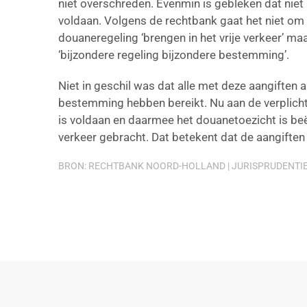
niet overschreden. Evenmin is gebleken dat nie
voldaan. Volgens de rechtbank gaat het niet om
douaneregeling ‘brengen in het vrije verkeer’ m
‘bijzondere regeling bijzondere bestemming’.
Niet in geschil was dat alle met deze aangifte
bestemming hebben bereikt. Nu aan de verplich
is voldaan en daarmee het douanetoezicht is beëin
verkeer gebracht. Dat betekent dat de aangifte
BRON: RECHTBANK NOORD-HOLLAND | JURISPRUDENTIE |