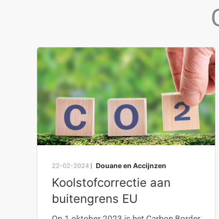
Douane en Accijnzen
22-02-2024
|
Koolstofcorrectie aan
buitengrens EU
Op 1 oktober 2023 is het Carbon Border