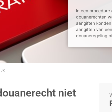
In een procedure 
douanerechten wa
aangiften konden 
aangiften van ee
douaneregeling b
IJK
douanerecht niet
W