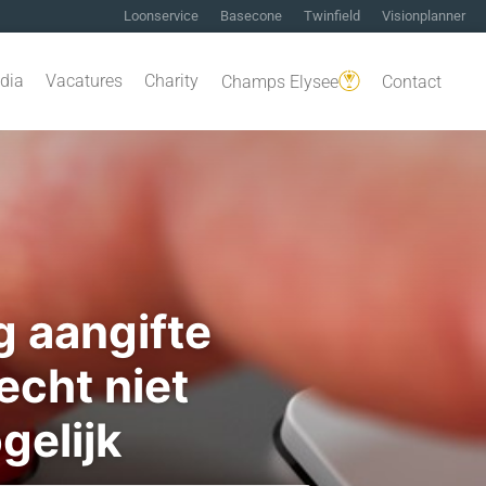
Loonservice
Basecone
Twinfield
Visionplanner
dia
Vacatures
Charity
Champs Elysee
Contact
g aangifte
cht niet
gelijk