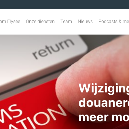
om Elysee
Onze diensten
Team
Nieuws
Podcasts & me
Wijzigin
douanere
meer mo