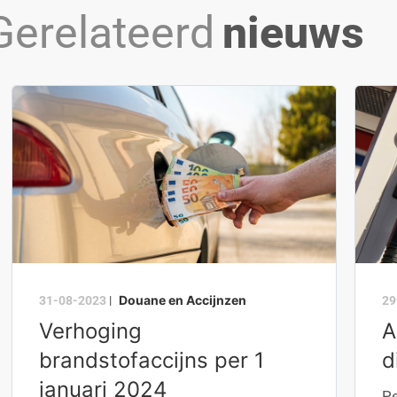
Gerelateerd
nieuws
Douane en Accijnzen
31-08-2023
|
29
Verhoging
A
brandstofaccijns per 1
d
januari 2024
Pe