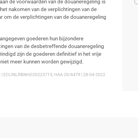
t aan de voorwaarden van de douaneregeling is
 het nakomen van de verplichtingen van de
aar om de verplichtingen van de douaneregeling
n aangegeven goederen hun bijzondere
tingen van de desbetreffende douaneregeling
digd zijn de goederen definitief in het vrije
n niet meer kunnen worden gewijzigd.
 ECLINLRBNHO20223715, HAA 20/6479 | 28-04-2022