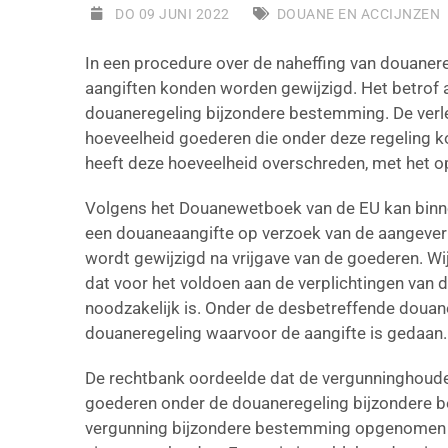
DO 09 JUNI 2022
DOUANE EN ACCIJNZEN
In een procedure over de naheffing van douaner
aangiften konden worden gewijzigd. Het betrof 
douaneregeling bijzondere bestemming. De verl
hoeveelheid goederen die onder deze regeling
heeft deze hoeveelheid overschreden, met het o
Volgens het Douanewetboek van de EU kan binne
een douaneaangifte op verzoek van de aangeve
wordt gewijzigd na vrijgave van de goederen. Wij
dat voor het voldoen aan de verplichtingen van
noodzakelijk is. Onder de desbetreffende doua
douaneregeling waarvoor de aangifte is gedaan.
De rechtbank oordeelde dat de vergunninghoude
goederen onder de douaneregeling bijzondere b
vergunning bijzondere bestemming opgenomen 