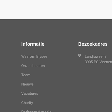
Informatie
Bezoekadres
Waarom Elysee
Landjuweel 8
3905 PG Veenen
Onze diensten
Team
Nieuws
Vacatures
Charity