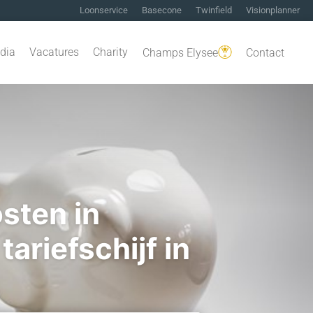
Loonservice
Basecone
Twinfield
Visionplanner
dia
Vacatures
Charity
Champs Elysee
Contact
sten in
ariefschijf in