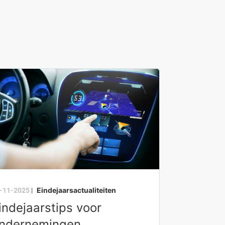
Eindejaarsactualiteiten
-11-2025
|
indejaarstips voor
ndernemingen