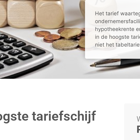
Het tarief waarte
ondernemersfacili
hypotheekrente e
in de hoogste tar
niet het tabeltari
gste tariefschijf
W