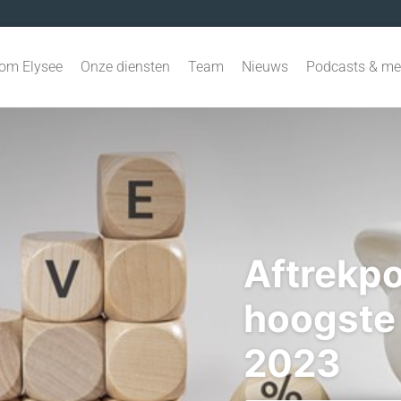
om Elysee
Onze diensten
Team
Nieuws
Podcasts & me
Aftrekpo
hoogste t
2023