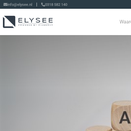
info@elysee.nl
0318 582 140
Waar