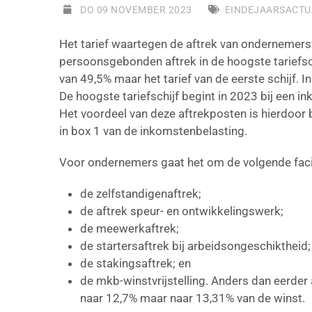
DO 09 NOVEMBER 2023
EINDEJAARSACTU
Het tarief waartegen de aftrek van ondernemersf
persoonsgebonden aftrek in de hoogste tariefschi
van 49,5% maar het tarief van de eerste schijf. 
De hoogste tariefschijf begint in 2023 bij een i
Het voordeel van deze aftrekposten is hierdoo
in box 1 van de inkomstenbelasting.
Voor ondernemers gaat het om de volgende facil
de zelfstandigenaftrek;
de aftrek speur- en ontwikkelingswerk;
de meewerkaftrek;
de startersaftrek bij arbeidsongeschiktheid;
de stakingsaftrek; en
de mkb-winstvrijstelling. Anders dan eerde
naar 12,7% maar naar 13,31% van de winst.