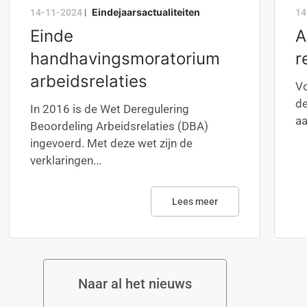
Eindejaarsactualiteiten
14-11-2024
|
14
Einde
A
handhavingsmoratorium
r
arbeidsrelaties
Vo
de
In 2016 is de Wet Deregulering
aa
Beoordeling Arbeidsrelaties (DBA)
ingevoerd. Met deze wet zijn de
verklaringen...
Lees meer
Naar al het nieuws