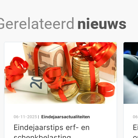
Gerelateerd
nieuws
Eindejaarsactualiteiten
06-11-2025
|
06
Eindejaarstips erf- en
E
schenkbelasting
o