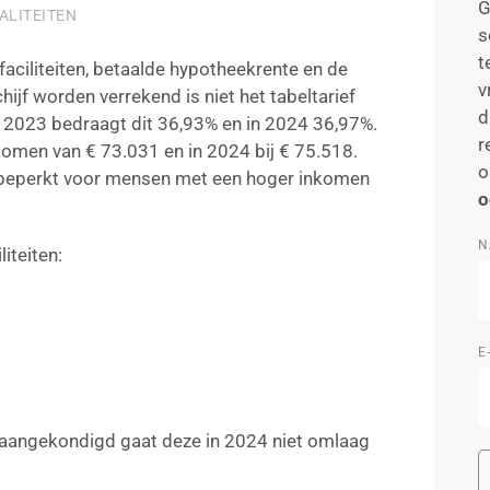
G
ALITEITEN
s
t
aciliteiten, betaalde hypotheekrente en de
v
jf worden verrekend is niet het tabeltarief
d
In 2023 bedraagt dit 36,93% en in 2024 36,97%.
r
nkomen van € 73.031 en in 2024 bij € 75.518.
o
r beperkt voor mensen met een hoger inkomen
o
N
iteiten:
E
r aangekondigd gaat deze in 2024 niet omlaag