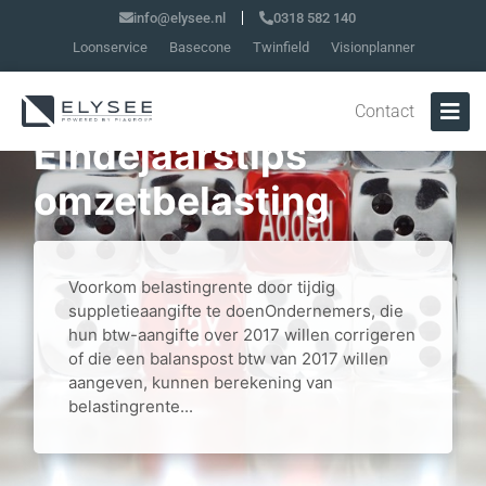
info@elysee.nl
0318 582 140
Loonservice
Basecone
Twinfield
Visionplanner
Contact
Eindejaarstips
omzetbelasting
Voorkom belastingrente door tijdig
suppletieaangifte te doenOndernemers, die
hun btw-aangifte over 2017 willen corrigeren
of die een balanspost btw van 2017 willen
aangeven, kunnen berekening van
belastingrente...