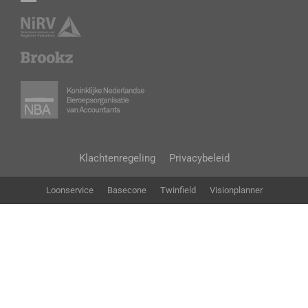
Klachtenregeling
Privacybeleid
Loonservice
Basecone
Twinfield
Visionplanner