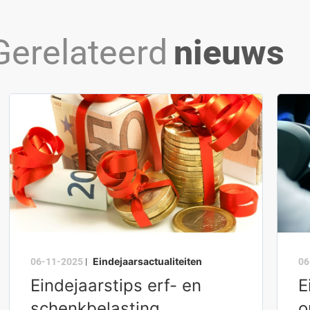
Gerelateerd
nieuws
Eindejaarsactualiteiten
06-11-2025
|
06
Eindejaarstips erf- en
E
schenkbelasting
o