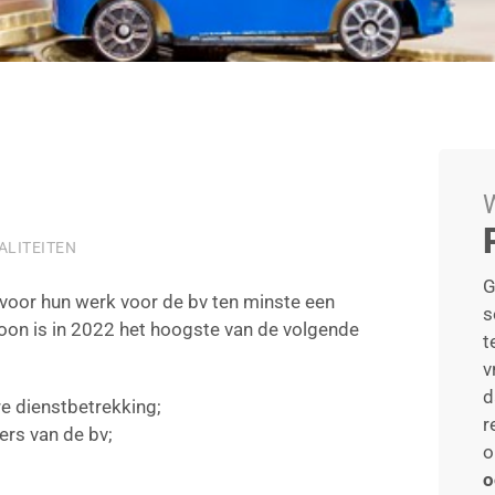
W
ALITEITEN
G
m voor hun werk voor de bv ten minste een
s
 loon is in 2022 het hoogste van de volgende
t
v
d
re dienstbetrekking;
r
ers van de bv;
o
o