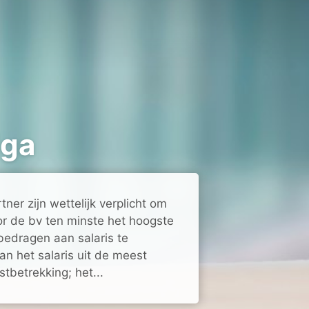
dga
tner zijn wettelijk verplicht om
r de bv ten minste het hoogste
edragen aan salaris te
n het salaris uit de meest
stbetrekking; het...