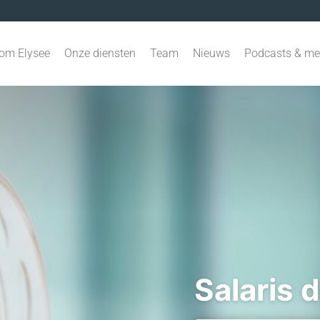
om Elysee
Onze diensten
Team
Nieuws
Podcasts & me
Salaris 