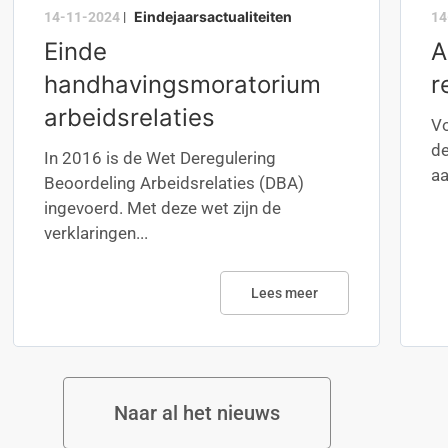
Eindejaarsactualiteiten
14-11-2024
|
14
Einde
A
handhavingsmoratorium
r
arbeidsrelaties
Vo
de
In 2016 is de Wet Deregulering
aa
Beoordeling Arbeidsrelaties (DBA)
ingevoerd. Met deze wet zijn de
verklaringen...
Lees meer
Naar al het nieuws