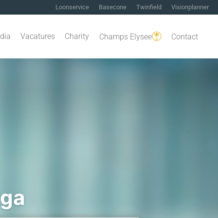
Loonservice
Basecone
Twinfield
Visionplanner
dia
Vacatures
Charity
Champs Elysee
Contact
dga