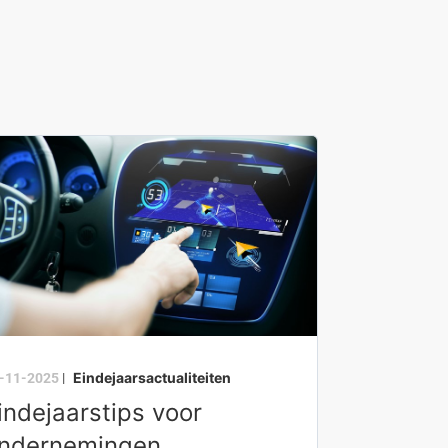
Eindejaarsactualiteiten
-11-2025
|
indejaarstips voor
ndernemingen