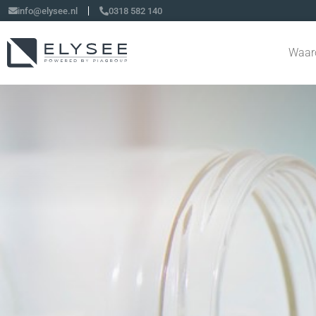
info@elysee.nl
0318 582 140
Waar