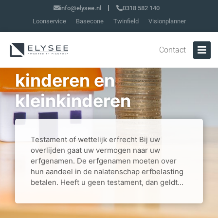
info@elysee.nl
0318 582 140
Loonservice
Basecone
Twinfield
Visionplanner
Vermogen
Contact
overhevelen naar
kinderen en
kleinkinderen
Testament of wettelijk erfrecht Bij uw
overlijden gaat uw vermogen naar uw
erfgenamen. De erfgenamen moeten over
hun aandeel in de nalatenschap erfbelasting
betalen. Heeft u geen testament, dan geldt...