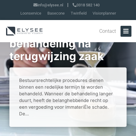
info@elysee.nl
0318 582 140
Loonservice
Basecone
Twinfield
Visionplanner
Redelijke termijn van
Contact
behandeling na
terugwijzing zaak
Bestuursrechtelijke procedures dienen
binnen een redelijke termijn te worden
behandeld. Wanneer de behandeling langer
duurt, heeft de belanghebbende recht op
een vergoeding voor immateriËle schade.
De...