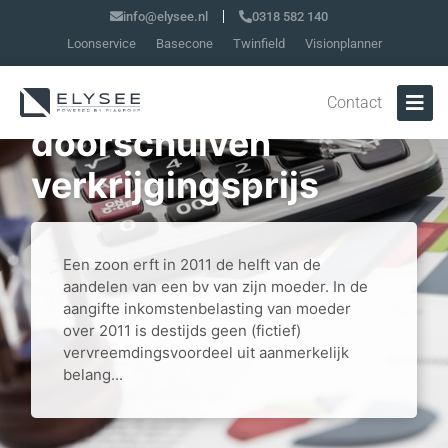
info@elysee.nl
0318 582 140
Loonservice
Basecone
Twinfield
Visionplanner
Aangifte is impliciet
verzoek om
Contact
doorschuiven
verkrijgingsprijs
Een zoon erft in 2011 de helft van de
aandelen van een bv van zijn moeder. In de
aangifte inkomstenbelasting van moeder
over 2011 is destijds geen (fictief)
vervreemdingsvoordeel uit aanmerkelijk
belang...