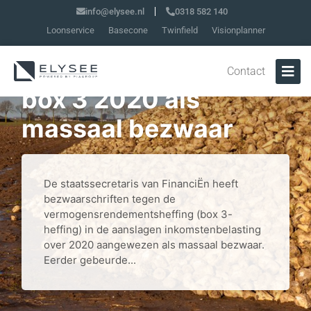
info@elysee.nl
0318 582 140
Loonservice
Basecone
Twinfield
Visionplanner
Aanwijzing bezwaar
Contact
box 3 2020 als
massaal bezwaar
De staatssecretaris van FinanciËn heeft
bezwaarschriften tegen de
vermogensrendementsheffing (box 3-
heffing) in de aanslagen inkomstenbelasting
over 2020 aangewezen als massaal bezwaar.
Eerder gebeurde...