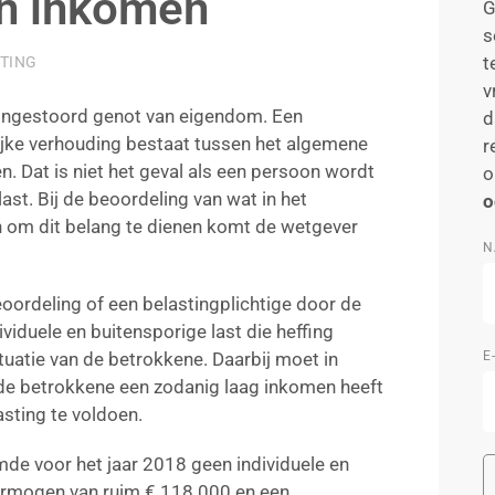
n inkomen
G
s
t
TING
v
p ongestoord genot van eigendom. Een
d
elijke verhouding bestaat tussen het algemene
r
. Dat is niet het geval als een persoon wordt
o
ast. Bij de beoordeling van wat in het
o
n om dit belang te dienen komt de wetgever
N
oordeling of een belastingplichtige door de
iduele en buitensporige last die heffing
tuatie van de betrokkene. Daarbij moet in
E
de betrokkene een zodanig laag inkomen heeft
asting te voldoen.
e voor het jaar 2018 geen individuele en
vermogen van ruim € 118.000 en een