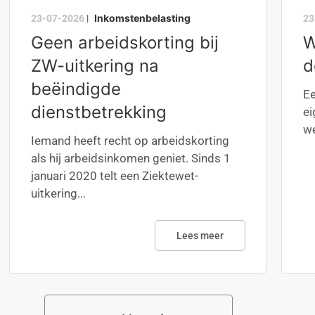
Inkomstenbelasting
23-07-2026
|
23
Geen arbeidskorting bij
W
ZW-uitkering na
d
beëindigde
Ee
dienstbetrekking
ei
we
Iemand heeft recht op arbeidskorting
als hij arbeidsinkomen geniet. Sinds 1
januari 2020 telt een Ziektewet-
uitkering...
Lees meer