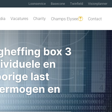
Loonservice
Basecone
Twinfield
Visionplanner
dia
Vacatures
Charity
Champs Elysee
Contact
gheffing box 3
ividuele en
orige last
vermogen en