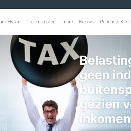
om Elysee
Onze diensten
Team
Nieuws
Podcasts & me
Belastin
geen ind
buitensp
gezien 
inkomen