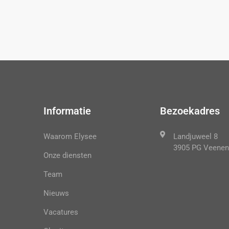
Informatie
Bezoekadres
Waarom Elysee
Landjuweel 8
3905 PG Veenen
Onze diensten
Team
Nieuws
Vacatures