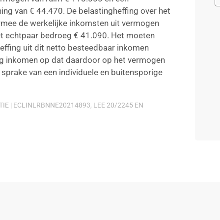
ng van € 44.470. De belastingheffing over het
rmee de werkelijke inkomsten uit vermogen
et echtpaar bedroeg € 41.090. Het moeten
effing uit dit netto besteedbaar inkomen
aag inkomen op dat daardoor op het vermogen
prake van een individuele en buitensporige
E | ECLINLRBNNE20214893, LEE 20/2245 EN