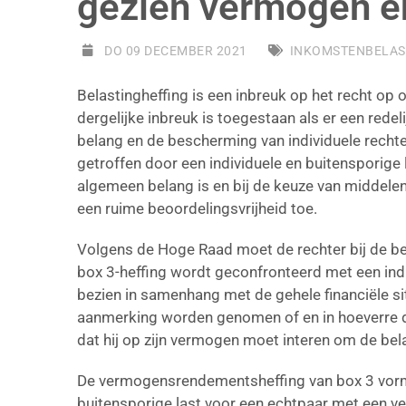
gezien vermogen e
DO 09 DECEMBER 2021
INKOMSTENBELAS
Belastingheffing is een inbreuk op het recht o
dergelijke inbreuk is toegestaan als er een red
belang en de bescherming van individuele rechten
getroffen door een individuele en buitensporige l
algemeen belang is en bij de keuze van middele
een ruime beoordelingsvrijheid toe.
Volgens de Hoge Raad moet de rechter bij de be
box 3-heffing wordt geconfronteerd met een indiv
bezien in samenhang met de gehele financiële si
aanmerking worden genomen of en in hoeverre 
dat hij op zijn vermogen moet interen om de bel
De vermogensrendementsheffing van box 3 vormd
buitensporige last voor een echtpaar met een 