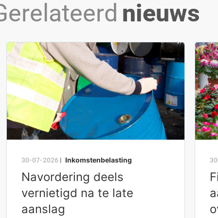
Gerelateerd
nieuws
Inkomstenbelasting
30-07-2026
|
30
Navordering deels
F
vernietigd na te late
a
aanslag
o