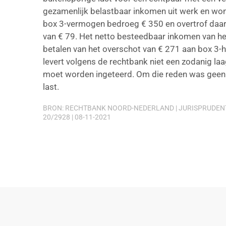
gezamenlijk belastbaar inkomen uit werk en woni
box 3-vermogen bedroeg € 350 en overtrof daa
van € 79. Het netto besteedbaar inkomen van h
betalen van het overschot van € 271 aan box 3-h
levert volgens de rechtbank niet een zodanig l
moet worden ingeteerd. Om die reden was geen s
last.
BRON: RECHTBANK NOORD-NEDERLAND | JURISPRUDENTI
20/2928 | 08-11-2021