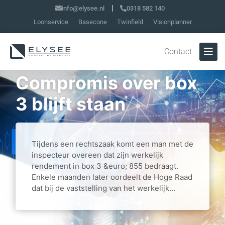
info@elysee.nl
0318 582 140
Loonservice
Basecone
Twinfield
Visionplanner
Contact
Compromis over box
3 blijft staan
Tijdens een rechtszaak komt een man met de
inspecteur overeen dat zijn werkelijk
rendement in box 3 &euro; 855 bedraagt.
Enkele maanden later oordeelt de Hoge Raad
dat bij de vaststelling van het werkelijk...