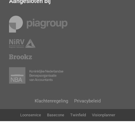
Aangesloten bij
Klachtenregeling
Privacybeleid
Loonservice
Basecone
Twinfield
Visionplanner