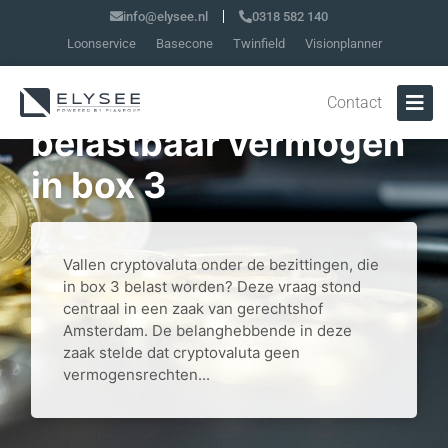
info@elysee.nl
0318 582 140
Loonservice
Basecone
Twinfield
Visionplanner
Cryptovaluta vormen
Contact
belastbaar vermogen
in box 3
Vallen cryptovaluta onder de bezittingen, die
in box 3 belast worden? Deze vraag stond
centraal in een zaak van gerechtshof
Amsterdam. De belanghebbende in deze
zaak stelde dat cryptovaluta geen
vermogensrechten...