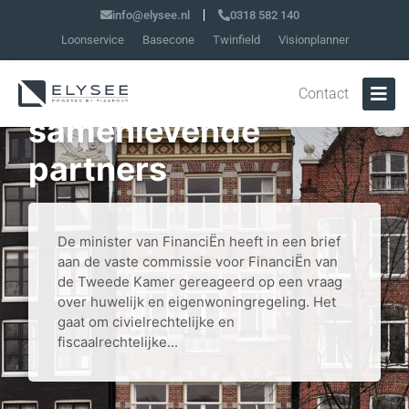
info@elysee.nl
0318 582 140
Loonservice
Basecone
Twinfield
Visionplanner
Eigen woning en niet-
Contact
samenlevende
partners
De minister van FinanciËn heeft in een brief
aan de vaste commissie voor FinanciËn van
de Tweede Kamer gereageerd op een vraag
over huwelijk en eigenwoningregeling. Het
gaat om civielrechtelijke en
fiscaalrechtelijke...