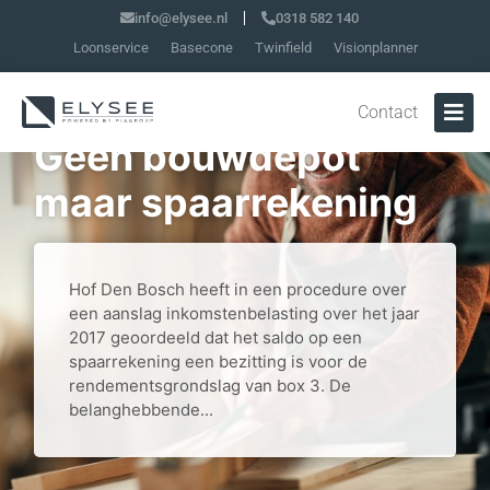
info@elysee.nl
0318 582 140
Loonservice
Basecone
Twinfield
Visionplanner
Contact
Geen bouwdepot
maar spaarrekening
Hof Den Bosch heeft in een procedure over
een aanslag inkomstenbelasting over het jaar
2017 geoordeeld dat het saldo op een
spaarrekening een bezitting is voor de
rendementsgrondslag van box 3. De
belanghebbende...