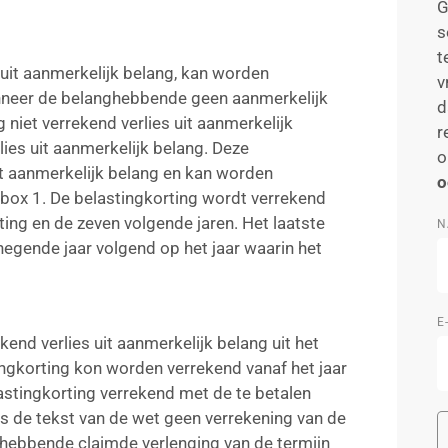
G
s
t
s uit aanmerkelijk belang, kan worden
v
nneer de belanghebbende geen aanmerkelijk
d
 niet verrekend verlies uit aanmerkelijk
r
ies uit aanmerkelijk belang. Deze
o
it aanmerkelijk belang en kan worden
o
 box 1. De belastingkorting wordt verrekend
ting en de zeven volgende jaren. Het laatste
N
 negende jaar volgend op het jaar waarin het
E
end verlies uit aanmerkelijk belang uit het
ingkorting kon worden verrekend vanaf het jaar
stingkorting verrekend met de te betalen
s de tekst van de wet geen verrekening van de
ghebbende claimde verlenging van de termijn