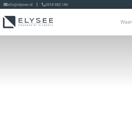
info@elysee.nl
0318 582 140
Waar