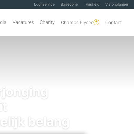
Loonservice
Basecone
Twinfield
Visionplanner
dia
Vacatures
Charity
Champs Elysee
Contact
rjonging
it
lijk belang