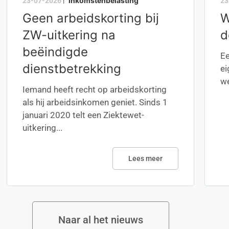
Inkomstenbelasting
23-07-2026
|
23
Geen arbeidskorting bij
W
ZW-uitkering na
d
beëindigde
Ee
dienstbetrekking
ei
we
Iemand heeft recht op arbeidskorting
als hij arbeidsinkomen geniet. Sinds 1
januari 2020 telt een Ziektewet-
uitkering...
Lees meer
Naar al het nieuws