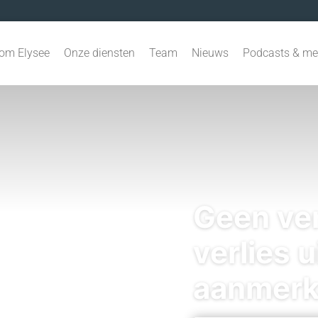
om Elysee
Onze diensten
Team
Nieuws
Podcasts & me
Geen ve
verlies u
aanmerke