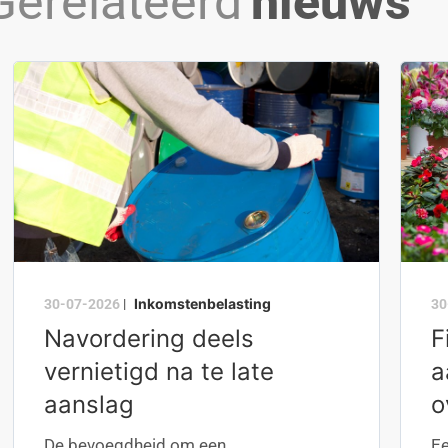
Gerelateerd
nieuws
Inkomstenbelasting
30-07-2026
|
30
Navordering deels
F
vernietigd na te late
a
aanslag
o
De bevoegdheid om een
Ee