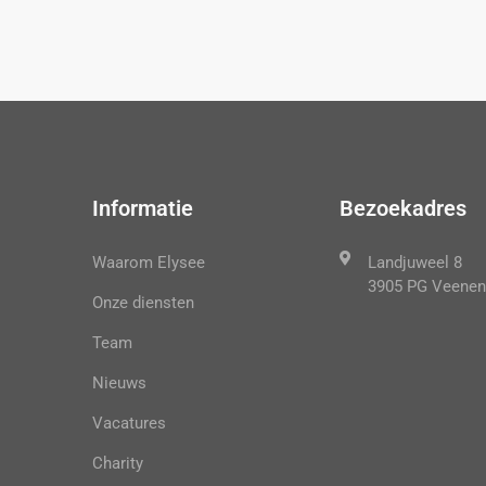
Informatie
Bezoekadres
Waarom Elysee
Landjuweel 8
3905 PG Veenen
Onze diensten
Team
Nieuws
Vacatures
Charity