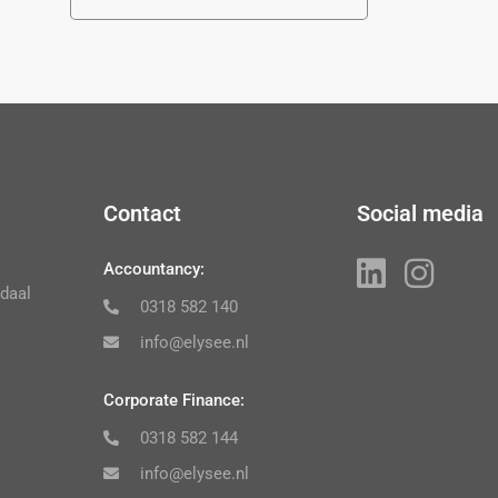
Contact
Social media
Accountancy:
daal
0318 582 140
info@elysee.nl
Corporate Finance:
0318 582 144
info@elysee.nl