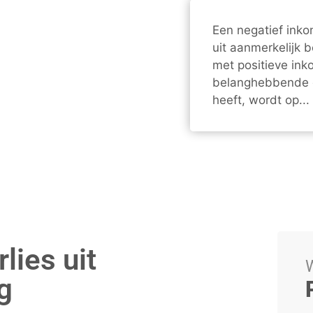
Een negatief inkom
uit aanmerkelijk 
met positieve in
belanghebbende g
heeft, wordt op...
lies uit
W
g