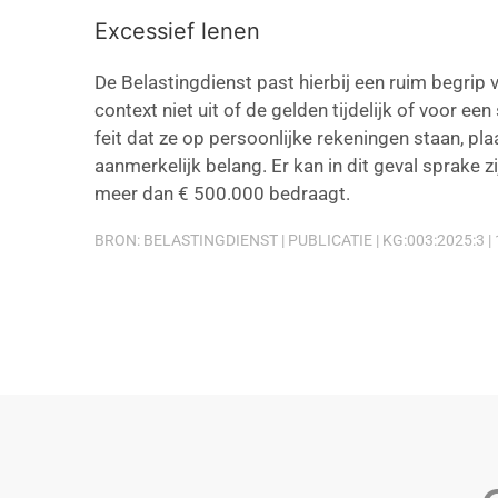
Excessief lenen
De Belastingdienst past hierbij een ruim begrip
context niet uit of de gelden tijdelijk of voor ee
feit dat ze op persoonlijke rekeningen staan, pl
aanmerkelijk belang. Er kan in dit geval sprake z
meer dan € 500.000 bedraagt.
BRON: BELASTINGDIENST | PUBLICATIE | KG:003:2025:3 |