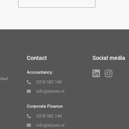
Contact
Social media
Accountancy:
daal
0318 582 140
info@elysee.nl
Corporate Finance:
0318 582 144
info@elysee.nl