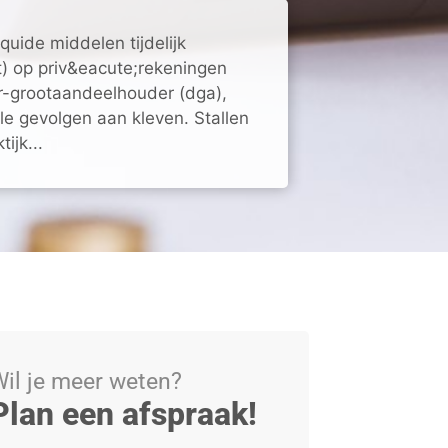
quide middelen tijdelijk
t) op priv&eacute;rekeningen
r-grootaandeelhouder (dga),
le gevolgen aan kleven. Stallen
ijk...
il je meer weten?
Plan een afspraak!