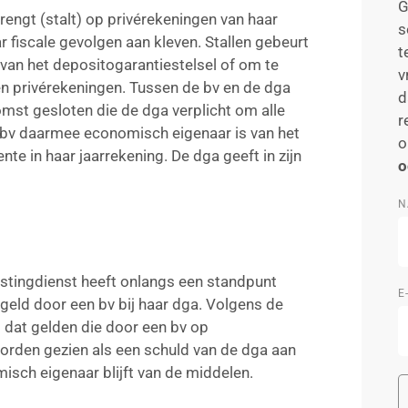
G
rengt (stalt) op privérekeningen van haar
s
 fiscale gevolgen aan kleven. Stallen gebeurt
t
 van het depositogarantiestelsel of om te
v
 en privérekeningen. Tussen de bv en de dga
d
omst gesloten die de dga verplicht om alle
r
 bv daarmee economisch eigenaar is van het
o
te in haar jaarrekening. De dga geeft in zijn
o
N
stingdienst heeft onlangs een standpunt
E
geld door een bv bij haar dga. Volgens de
 dat gelden die door een bv op
orden gezien als een schuld van de dga aan
isch eigenaar blijft van de middelen.