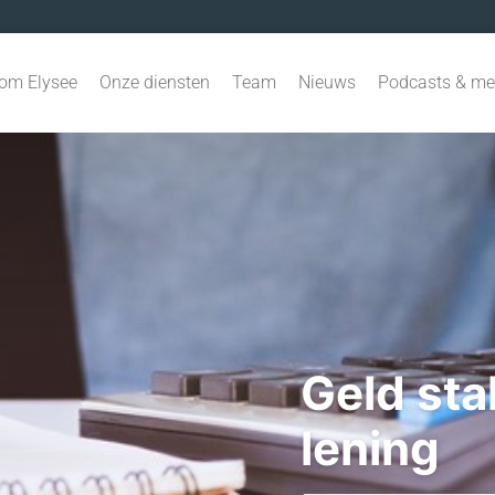
om Elysee
Onze diensten
Team
Nieuws
Podcasts & me
Geld stal
lening