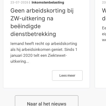
Inkomstenbelasting
23-07-2026
|
23
Geen arbeidskorting bij
W
ZW-uitkering na
d
beëindigde
Ee
dienstbetrekking
ei
we
Iemand heeft recht op arbeidskorting
als hij arbeidsinkomen geniet. Sinds 1
januari 2020 telt een Ziektewet-
uitkering...
Lees meer
Naar al het nieuws