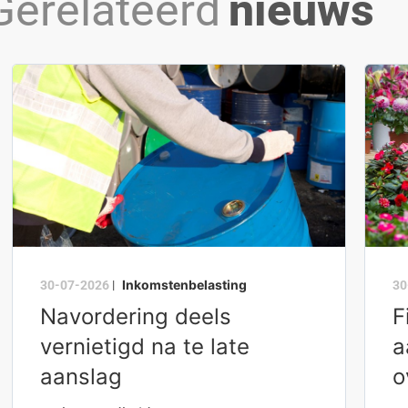
Gerelateerd
nieuws
Inkomstenbelasting
30-07-2026
|
30
Navordering deels
F
vernietigd na te late
a
aanslag
o