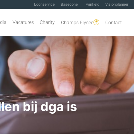
Loonservice
Basecone
Twinfield
Visionplanner
dia
Vacatures
Charity
Champs Elysee
Contact
len bij dga is