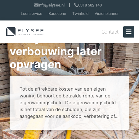
info@elysee.nl
0318 582 140
Loonservice
Basecone
Twinfield
Visionplanner
Inspecteur mag
Contact
bewijsstukken kosten
verbouwing later
opvragen
Tot de aftrekbare kosten van een eigen
woning behoort de betaalde rente van de
eigenwoningschuld. De eigenwoningschuld
is het totaal van de schulden, die zijn
aangegaan voor de aankoop, verbetering of...