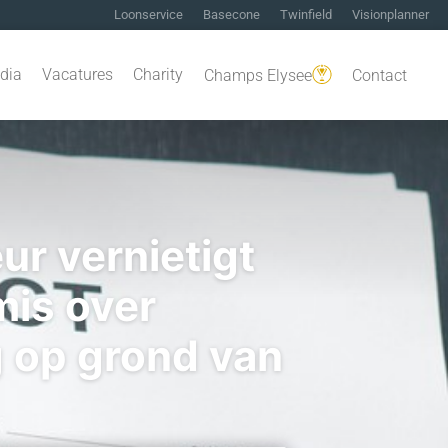
Loonservice
Basecone
Twinfield
Visionplanner
dia
Vacatures
Charity
Champs Elysee
Contact
ur vernietigt
is over
g op grond van