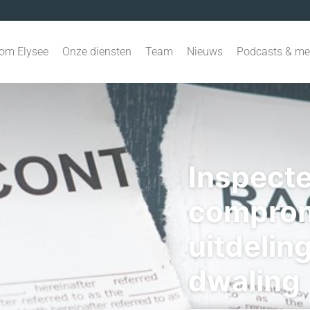
om Elysee
Onze diensten
Team
Nieuws
Podcasts & me
Inspecte
comprom
uitdelin
dwaling