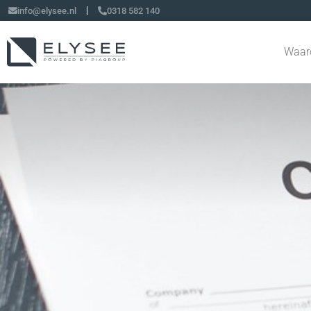
info@elysee.nl
0318 582 140
Waar