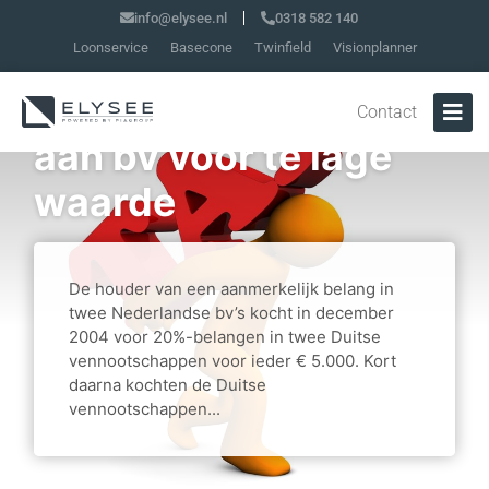
info@elysee.nl
0318 582 140
Loonservice
Basecone
Twinfield
Visionplanner
Overdracht aandelen
Contact
aan bv voor te lage
waarde
De houder van een aanmerkelijk belang in
twee Nederlandse bv’s kocht in december
2004 voor 20%-belangen in twee Duitse
vennootschappen voor ieder € 5.000. Kort
daarna kochten de Duitse
vennootschappen...