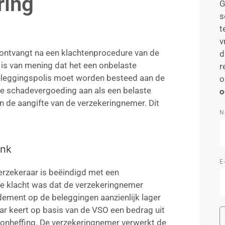
ring
G
s
t
v
ontvangt na een klachtenprocedure van de
d
is van mening dat het een onbelaste
r
beleggingspolis moet worden besteed aan de
o
de schadevergoeding aan als een belaste
o
van de aangifte van de verzekeringnemer. Dit
N
ank
E
erzekeraar is beëindigd met een
de klacht was dat de verzekeringnemer
ment op de beleggingen aanzienlijk lager
r keert op basis van de VSO een bedrag uit
onheffing. De verzekeringnemer verwerkt de