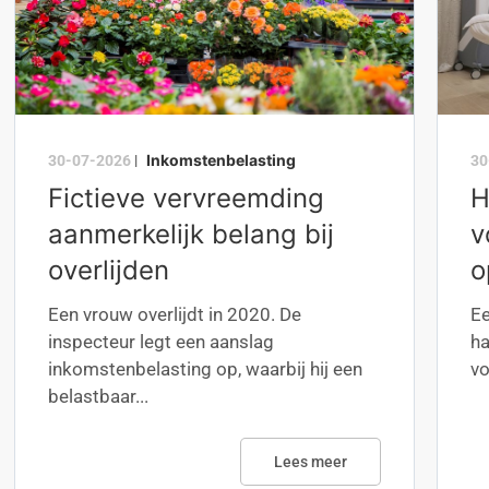
Inkomstenbelasting
30-07-2026
|
30
Fictieve vervreemding
H
aanmerkelijk belang bij
v
overlijden
o
Een vrouw overlijdt in 2020. De
Ee
inspecteur legt een aanslag
h
inkomstenbelasting op, waarbij hij een
vo
belastbaar...
Lees meer