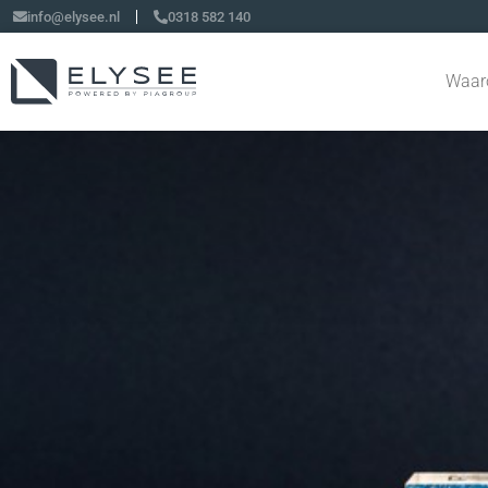
info@elysee.nl
0318 582 140
Waar