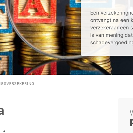
Een verzekeringn
ontvangt na een 
verzekeraar een 
is van mening dat
schadevergoeding 
NGSVERZEKERING
a
W