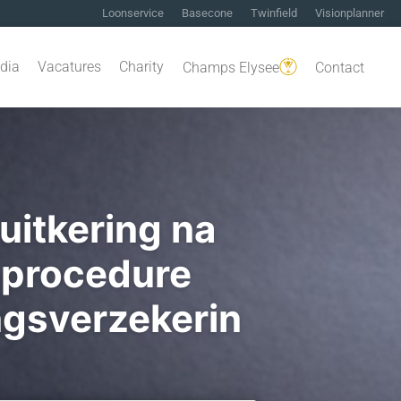
Loonservice
Basecone
Twinfield
Visionplanner
dia
Vacatures
Charity
Champs Elysee
Contact
itkering na
nprocedure
ngsverzekerin