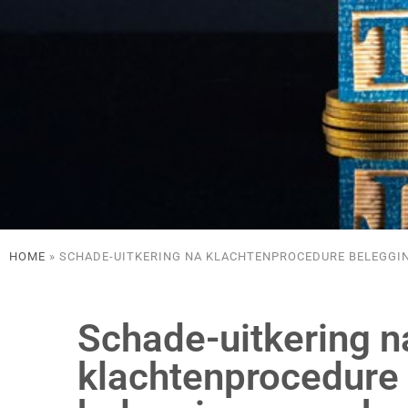
HOME
»
SCHADE-UITKERING NA KLACHTENPROCEDURE BELEGGI
Schade-uitkering n
klachtenprocedure