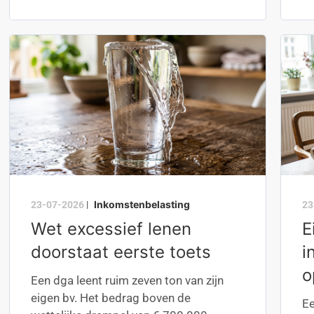
Inkomstenbelasting
23-07-2026
|
23
Wet excessief lenen
E
doorstaat eerste toets
i
o
Een dga leent ruim zeven ton van zijn
eigen bv. Het bedrag boven de
Ee