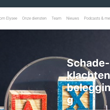
om Elysee
Onze diensten
Team
Nieuws
Podcasts & me
Schade-u
klachte
beleggi
g