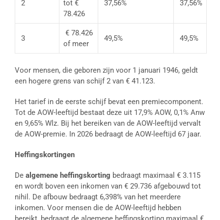
2
tot €
37,56%
37,56%
78.426
€ 78.426
3
49,5%
49,5%
of meer
Voor mensen, die geboren zijn voor 1 januari 1946, geldt
een hogere grens van schijf 2 van € 41.123.
Het tarief in de eerste schijf bevat een premiecomponent.
Tot de AOW-leeftijd bestaat deze uit 17,9% AOW, 0,1% Anw
en 9,65% Wlz. Bij het bereiken van de AOW-leeftijd vervalt
de AOW-premie. In 2026 bedraagt de AOW-leeftijd 67 jaar.
Heffingskortingen
De
algemene heffingskorting
bedraagt maximaal € 3.115
en wordt boven een inkomen van € 29.736 afgebouwd tot
nihil. De afbouw bedraagt 6,398% van het meerdere
inkomen. Voor mensen die de AOW-leeftijd hebben
bereikt, bedraagt de algemene heffingskorting maximaal €