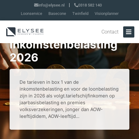
Tarieven,
info@elysee.nl
0318 582 140
Loonservice
Basecone
Twinfield
Visionplanner
heffingskortingen en
bedragen
Contact
inkomstenbelasting
2026
De tarieven in box 1 van de
inkomstenbelasting en voor de loonbelasting
zijn in 2026 als volgt.tariefschijfinkomen op
jaarbasisbelasting en premies
volksverzekeringen, jonger dan AOW-
leeftijdidem, AOW-leeftijd...