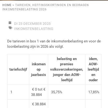
HOME
»
TARIEVEN, HEFFINGSKORTINGEN EN BEDRAGEN
INKOMSTENBELASTING 2026
DI 23 DECEMBER 2025
INKOMSTENBELASTING
De tarieven in box 1 van de inkomstenbelasting en voor de
loonbelasting zijn in 2026 als volgt.
belasting en
idem,
inkomen
premies
AOW-
tariefschijf
op
volksverzekeringen,
leeftijd
jaarbasis
jonger dan AOW-
en
leeftijd
ouder
€ 0 tot €
1
35,75%
17,85%
38.884
€ 38.884