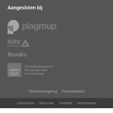
Aangesloten bij
Klachtenregeling
Privacybeleid
Loonservice
Basecone
Twinfield
Visionplanner