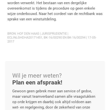
worden verwerkt. Het bestaan van een dergelijke
overeenkomst is tijdens de procedure op geen enkele
wijze onderbouwd. Naar het oordeel van de rechtbank was
sprake van een winstuitdeling.
BRON: HOF DEN HAAG | JURISPRUDENTIE |
ECLINLGHDHA20171451, BK-16/00290 EN BK-16/00294 | 17-05-
2017
Wil je meer weten?
Plan een afspraak!
Gewoon geen gebrek meer aan service of gedoe,
maar vanuit teamverband samen alle vraagstukken
op orde krijgen en daarbij ook altijd voldoen aan
wet- en regelgeving, door de zekerheid van onze