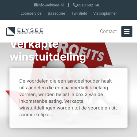
info@elysee.nl
0318 582 140
Loonservice
Basecone
Twinfield
Visionplanner
Contact
Verkapte
winstuitdeling
De voordelen die een aandeelhouder haalt
uit aandelen die een aanmerkelijk belang
vormen, worden belast in box 2 van de
inkomstenbelasting. Verkapte
winstuitdelingen worden tot de voordelen uit
aanmerkelijke...