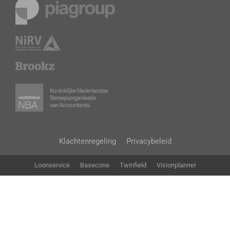
Klachtenregeling
Privacybeleid
Loonservice
Basecone
Twinfield
Visionplanner