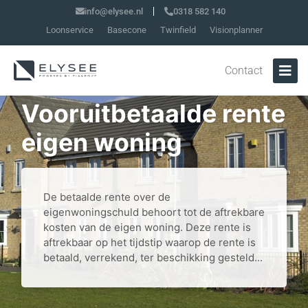
info@elysee.nl
0318 582 140
Loonservice
Basecone
Twinfield
Visionplanner
Contact
Vooruitbetaalde rente
eigen woning
De betaalde rente over de
eigenwoningschuld behoort tot de aftrekbare
kosten van de eigen woning. Deze rente is
aftrekbaar op het tijdstip waarop de rente is
betaald, verrekend, ter beschikking gesteld...