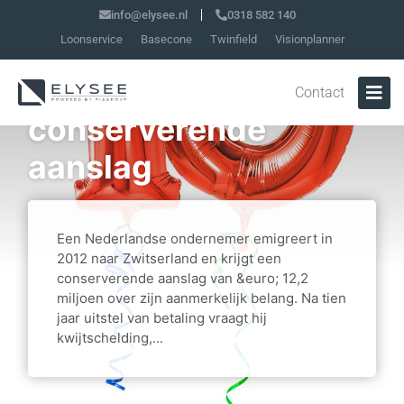
info@elysee.nl
0318 582 140
Loonservice
Basecone
Twinfield
Visionplanner
Emigrant wint
kwijtschelding van
Contact
conserverende
aanslag
Een Nederlandse ondernemer emigreert in
2012 naar Zwitserland en krijgt een
conserverende aanslag van &euro; 12,2
miljoen over zijn aanmerkelijk belang. Na tien
jaar uitstel van betaling vraagt hij
kwijtschelding,...