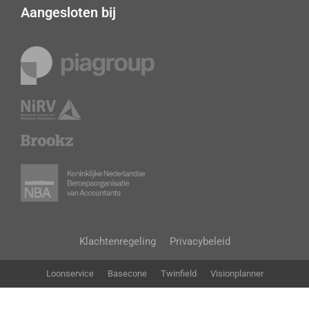
Aangesloten bij
Klachtenregeling
Privacybeleid
Loonservice
Basecone
Twinfield
Visionplanner