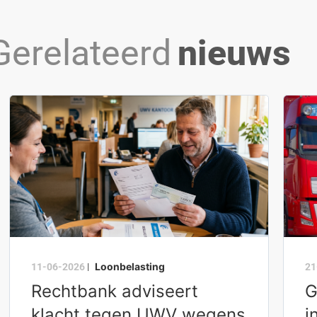
Gerelateerd
nieuws
Loonbelasting
11-06-2026
|
21
Rechtbank adviseert
G
klacht tegen UWV wegens
i