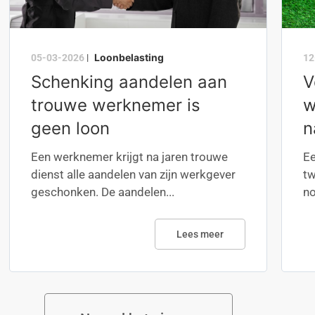
Loonbelasting
05-03-2026
|
12
Schenking aandelen aan
V
trouwe werknemer is
w
geen loon
n
Een werknemer krijgt na jaren trouwe
Ee
dienst alle aandelen van zijn werkgever
tw
geschonken. De aandelen...
no
Lees meer