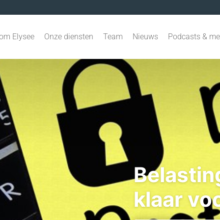
om Elysee
Onze diensten
Team
Nieuws
Podcasts & me
Belastin
klaar vo