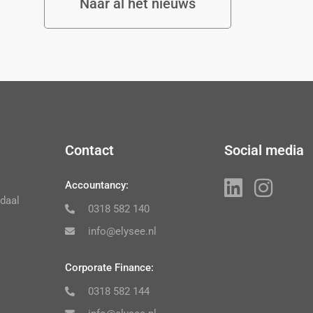
Naar al het nieuws
Contact
Social media
Accountancy:
daal
0318 582 140
info@elysee.nl
Corporate Finance:
0318 582 144