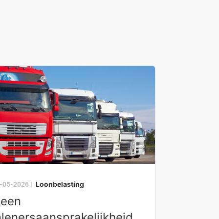
Loonbelasting
-05-2026
|
een
nlenersaansprakelijkheid