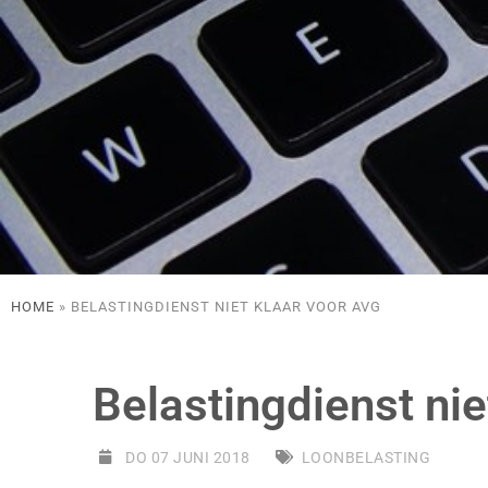
HOME
»
BELASTINGDIENST NIET KLAAR VOOR AVG
Belastingdienst nie
DO 07 JUNI 2018
LOONBELASTING