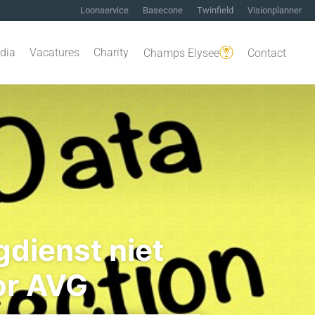
Loonservice
Basecone
Twinfield
Visionplanner
dia
Vacatures
Charity
Champs Elysee
Contact
gdienst niet
or AVG