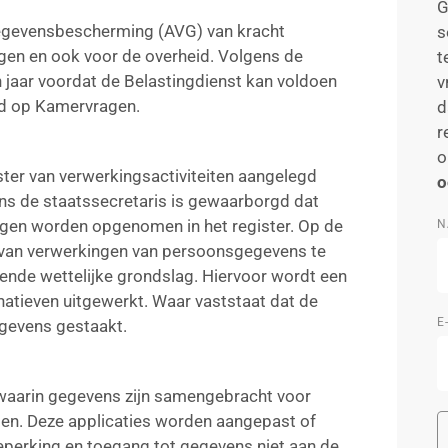
G
egevensbescherming (AVG) van kracht
s
ngen en ook voor de overheid. Volgens de
t
n jaar voordat de Belastingdienst kan voldoen
v
ord op Kamervragen.
d
r
o
ster van verwerkingsactiviteiten aangelegd
o
ns de staatssecretaris is gewaarborgd dat
ngen worden opgenomen in het register. Op de
N
t van verwerkingen van persoonsgegevens te
ende wettelijke grondslag. Hiervoor wordt een
natieven uitgewerkt. Waar vaststaat dat de
E
egevens gestaakt.
s waarin gegevens zijn samengebracht voor
sen. Deze applicaties worden aangepast of
perking en toegang tot gegevens niet aan de