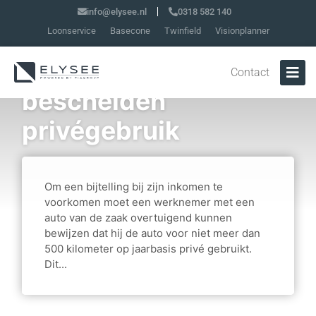
info@elysee.nl
0318 582 140
Loonservice
Basecone
Twinfield
Visionplanner
Bewijs voor
Contact
bescheiden
privégebruik
Om een bijtelling bij zijn inkomen te
voorkomen moet een werknemer met een
auto van de zaak overtuigend kunnen
bewijzen dat hij de auto voor niet meer dan
500 kilometer op jaarbasis privé gebruikt.
Dit...