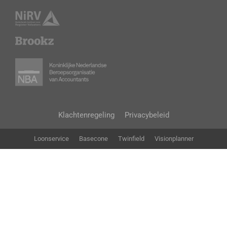
Klachtenregeling
Privacybeleid
Loonservice
Basecone
Twinfield
Visionplanner