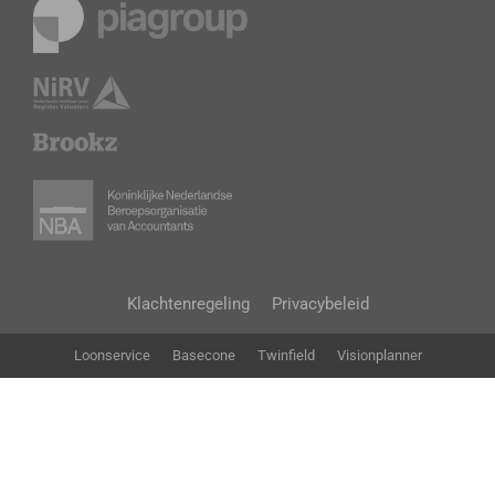
Klachtenregeling
Privacybeleid
Loonservice
Basecone
Twinfield
Visionplanner