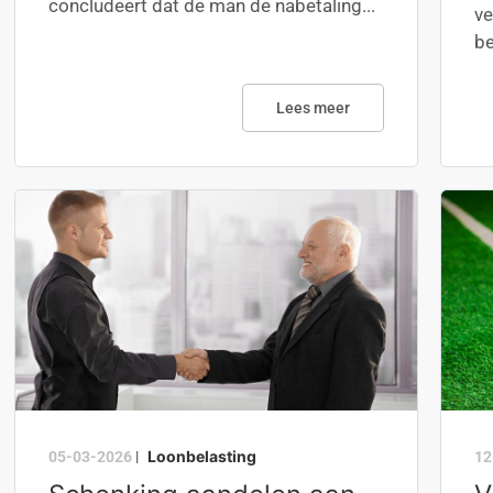
concludeert dat de man de nabetaling...
ve
be
Lees meer
Loonbelasting
05-03-2026
|
12