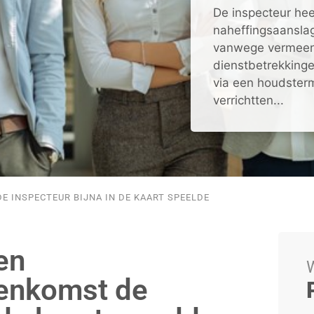
De inspecteur hee
naheffingsaansla
vanwege vermeend
dienstbetrekking
via een houdste
verrichtten...
 INSPECTEUR BIJNA IN DE KAART SPEELDE
en
W
enkomst de