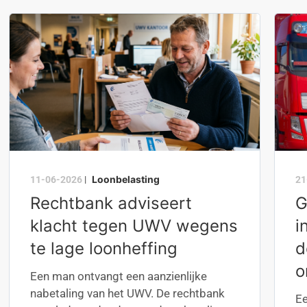
Loonbelasting
11-06-2026
|
21
Rechtbank adviseert
G
klacht tegen UWV wegens
i
te lage loonheffing
d
o
Een man ontvangt een aanzienlijke
nabetaling van het UWV. De rechtbank
Ee