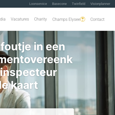
Loonservice
Basecone
Twinfield
Visionplanner
dia
Vacatures
Charity
Champs Elysee
Contact
foutje in een
mentovereenk
 inspecteur
de kaart