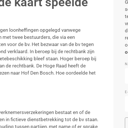
 de kaart speelde
G
s
t
v
lagen loonheffingen opgelegd vanwege
d
 met twee bestuurders, die via een
r
n voor de bv. Het bezwaar van de bv tegen
o
d verklaard. In beroep bij de rechtbank zijn
o
tebeschikking bleef staan. Hoger beroep bij
N
 van de rechtbank. De Hoge Raad heeft de
rwezen naar Hof Den Bosch. Hoe oordeelde het
E
 werknemersverzekeringen bestaat en of de
in fictieve dienstbetrekking tot de bv staan.
ouding tussen partijen, met name of er sprake