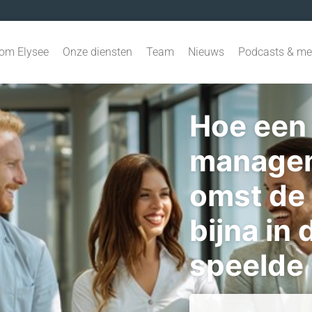
om Elysee
Onze diensten
Team
Nieuws
Podcasts & me
Hoe een 
manage
omst de
bijna in 
speelde