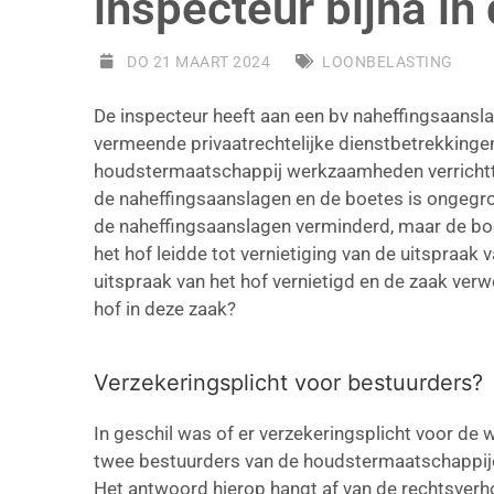
inspecteur bijna in
DO 21 MAART 2024
LOONBELASTING
De inspecteur heeft aan een bv naheffingsaans
vermeende privaatrechtelijke dienstbetrekkingen
houdstermaatschappij werkzaamheden verrichtte
de naheffingsaanslagen en de boetes is ongegron
de naheffingsaanslagen verminderd, maar de boe
het hof leidde tot vernietiging van de uitspraak
uitspraak van het hof vernietigd en de zaak ve
hof in deze zaak?
Verzekeringsplicht voor bestuurders?
In geschil was of er verzekeringsplicht voor de
twee bestuurders van de houdstermaatschappijen 
Het antwoord hierop hangt af van de rechtsverh