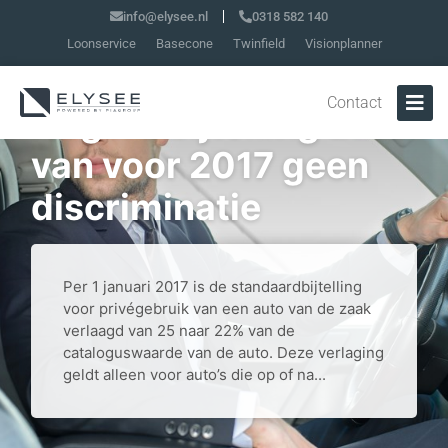
info@elysee.nl
0318 582 140
Loonservice
Basecone
Twinfield
Visionplanner
Contact
Hogere bijtelling auto
van voor 2017 geen
discriminatie
Per 1 januari 2017 is de standaardbijtelling
voor privégebruik van een auto van de zaak
verlaagd van 25 naar 22% van de
cataloguswaarde van de auto. Deze verlaging
geldt alleen voor auto’s die op of na...