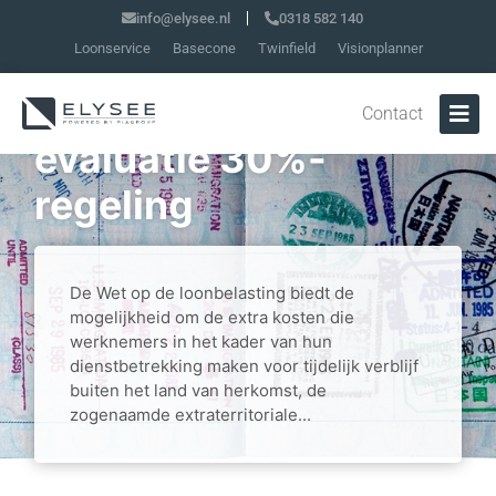
info@elysee.nl
0318 582 140
Loonservice
Basecone
Twinfield
Visionplanner
Kabinetsreactie
Contact
evaluatie 30%-
regeling
De Wet op de loonbelasting biedt de
mogelijkheid om de extra kosten die
werknemers in het kader van hun
dienstbetrekking maken voor tijdelijk verblijf
buiten het land van herkomst, de
zogenaamde extraterritoriale...