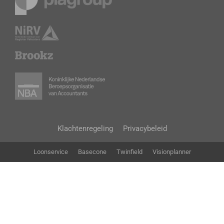
Klachtenregeling
Privacybeleid
Loonservice
Basecone
Twinfield
Visionplanner