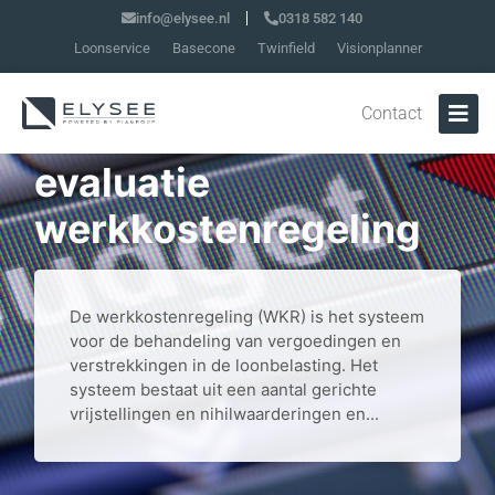
info@elysee.nl
0318 582 140
Loonservice
Basecone
Twinfield
Visionplanner
Contact
Kabinetsreactie
evaluatie
werkkostenregeling
De werkkostenregeling (WKR) is het systeem
voor de behandeling van vergoedingen en
verstrekkingen in de loonbelasting. Het
systeem bestaat uit een aantal gerichte
vrijstellingen en nihilwaarderingen en...