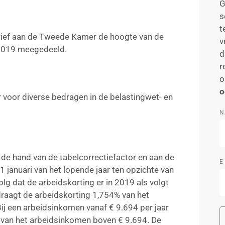
G
s
t
 brief aan de Tweede Kamer de hoogte van de
v
 2019 meegedeeld.
d
r
o
o
or voor diverse bedragen in de belastingwet- en
N
 de hand van de tabelcorrectiefactor en aan de
E
 januari van het lopende jaar ten opzichte van
volg dat de arbeidskorting er in 2019 als volgt
edraagt de arbeidskorting 1,754% van het
j een arbeidsinkomen vanaf € 9.694 per jaar
 van het arbeidsinkomen boven € 9.694. De