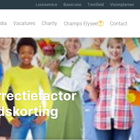
Loonservice
Basecone
Twinfield
Visionplanner
dia
Vacatures
Charity
Champs Elysee
Contact
rectiefactor
dskorting