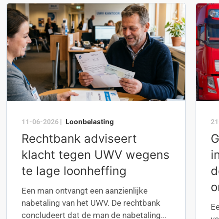
Loonbelasting
11-06-2026
|
21
Rechtbank adviseert
G
klacht tegen UWV wegens
i
te lage loonheffing
d
o
Een man ontvangt een aanzienlijke
nabetaling van het UWV. De rechtbank
Ee
concludeert dat de man de nabetaling...