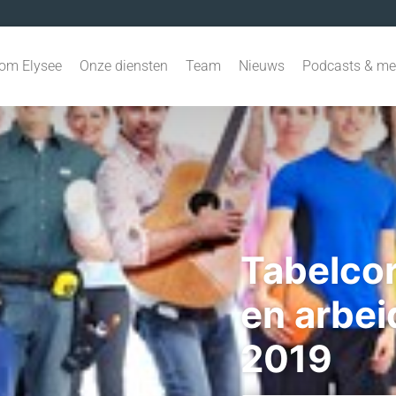
om Elysee
Onze diensten
Team
Nieuws
Podcasts & me
Tabelcor
en arbei
2019