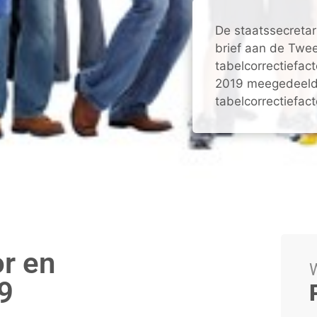
De staatssecretar
brief aan de Twe
tabelcorrectiefac
2019 meegedeeld.
tabelcorrectiefacto
or en
W
9