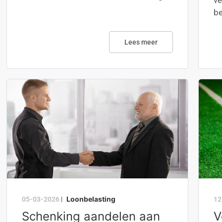
ve
be
Lees meer
Loonbelasting
05-03-2026
|
12
Schenking aandelen aan
V