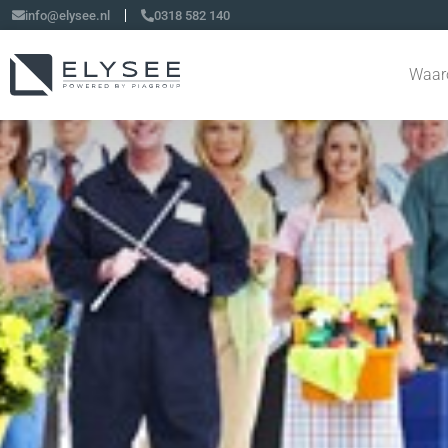
info@elysee.nl
0318 582 140
Waar