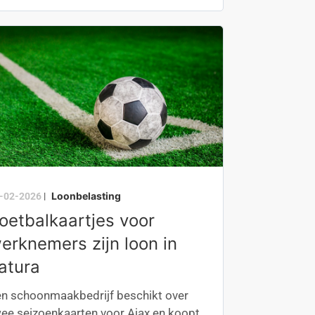
Loonbelasting
-02-2026
|
oetbalkaartjes voor
erknemers zijn loon in
atura
n schoonmaakbedrijf beschikt over
ee seizoenkaarten voor Ajax en koopt