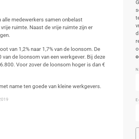
G
s
t
n alle medewerkers samen onbelast
v
rije ruimte. Naast de vrije ruimte zijn er
d
gen.
r
o
root van 1,2% naar 1,7% van de loonsom. De
o
0 van de loonsom van een werkgever. Bij deze
 6.800. Voor zover de loonsom hoger is dan €
N
met name ten goede van kleine werkgevers.
2019
E