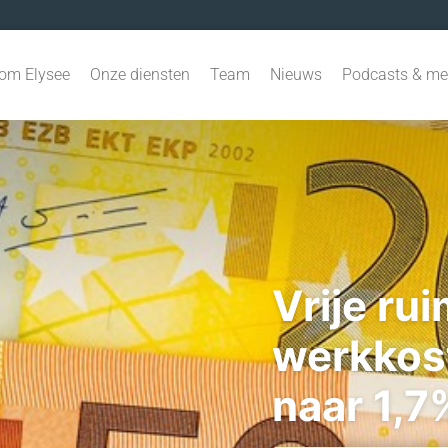
om Elysee
Onze diensten
Team
Nieuws
Podcasts & me
Vrije ru
werkkos
naar 1,7