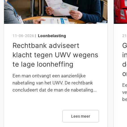
Loonbelasting
11-06-2026
|
21
Rechtbank adviseert
G
klacht tegen UWV wegens
i
te lage loonheffing
d
o
Een man ontvangt een aanzienlijke
nabetaling van het UWV. De rechtbank
Ee
concludeert dat de man de nabetaling...
ve
be
Lees meer