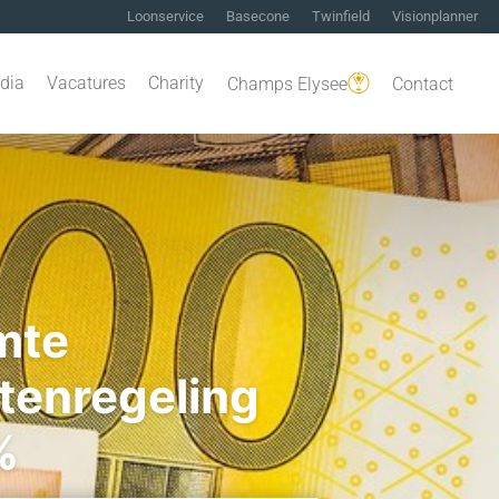
Loonservice
Basecone
Twinfield
Visionplanner
dia
Vacatures
Charity
Champs Elysee
Contact
imte
tenregeling
%