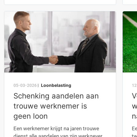
Loonbelasting
05-03-2026
|
12
Schenking aandelen aan
V
trouwe werknemer is
w
geen loon
n
Een werknemer krijgt na jaren trouwe
Ee
dienst alle aandelen van zijn werkgever
tw