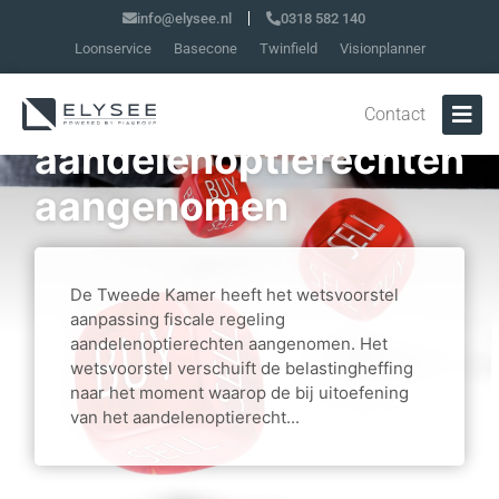
Wetsvoorstel
info@elysee.nl
0318 582 140
Loonservice
Basecone
Twinfield
Visionplanner
aanpassing fiscale
regeling
Contact
aandelenoptierechten
aangenomen
De Tweede Kamer heeft het wetsvoorstel
aanpassing fiscale regeling
aandelenoptierechten aangenomen. Het
wetsvoorstel verschuift de belastingheffing
naar het moment waarop de bij uitoefening
van het aandelenoptierecht...