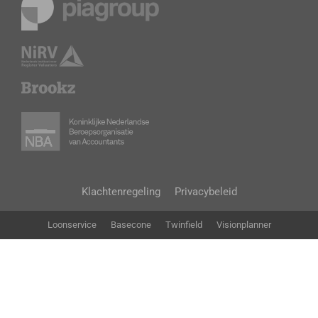
Klachtenregeling
Privacybeleid
Loonservice
Basecone
Twinfield
Visionplanner