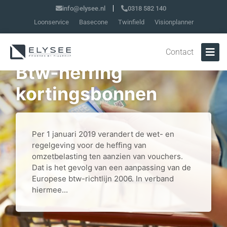
info@elysee.nl
0318 582 140
Loonservice
Basecone
Twinfield
Visionplanner
Contact
Btw-heffing
kortingsbonnen
Per 1 januari 2019 verandert de wet- en
regelgeving voor de heffing van
omzetbelasting ten aanzien van vouchers.
Dat is het gevolg van een aanpassing van de
Europese btw-richtlijn 2006. In verband
hiermee...