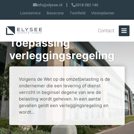
info@elysee.nl
0318 582 140
Loonservice
Basecone
Twinfield
Visionplanner
Contact
Toepassing
verleggingsregeling
Volgens de Wet op de omzetbelasting is de
ondernemer die een levering of dienst
verricht in beginsel degene van wie de
belasting wordt geheven. In een aantal
gevallen geldt een verleggingsregeling en
wordt...