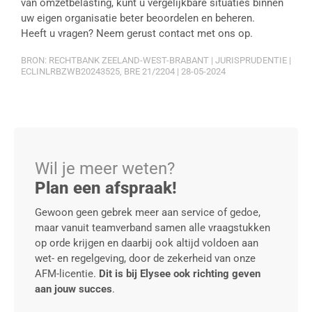
van omzetbelasting, kunt u vergelijkbare situaties binnen
uw eigen organisatie beter beoordelen en beheren.
Heeft u vragen? Neem gerust contact met ons op.
BRON: RECHTBANK ZEELAND-WEST-BRABANT | JURISPRUDENTIE |
ECLINLRBZWB20243525, BRE 21/2204 | 28-05-2024
Wil je meer weten?
Plan een afspraak!
Gewoon geen gebrek meer aan service of gedoe,
maar vanuit teamverband samen alle vraagstukken
op orde krijgen en daarbij ook altijd voldoen aan
wet- en regelgeving, door de zekerheid van onze
AFM-licentie.
Dit is bij Elysee ook richting geven
aan jouw succes
.