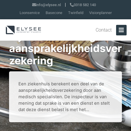
info@elysee.nl
0318 582 140
Loonservice
Basecone
Twinfield
Visionplanner
Vrijstelling van btw
Contact
bij doorbelasting
aansprakelijkheidsver
zekering
Een ziekenhuis berekent een deel van de
aansprakelijkheidsverzekering door aan
medisch specialisten. De inspecteur is van
mening dat sprake is van een dienst en stelt
dat deze dienst belast is met het...