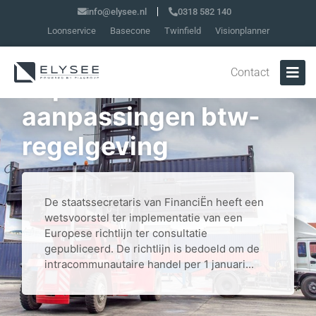
info@elysee.nl
0318 582 140
Loonservice
Basecone
Twinfield
Visionplanner
Wetsvoorstel
Contact
implementatie
aanpassingen btw-
regelgeving
De staatssecretaris van FinanciËn heeft een
wetsvoorstel ter implementatie van een
Europese richtlijn ter consultatie
gepubliceerd. De richtlijn is bedoeld om de
intracommunautaire handel per 1 januari...