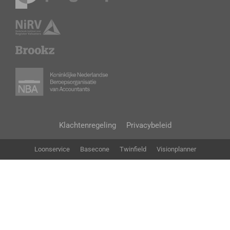
Klachtenregeling
Privacybeleid
Loonservice
Basecone
Twinfield
Visionplanner