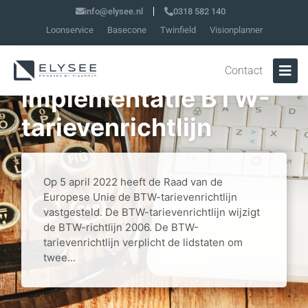
info@elysee.nl
0318 582 140
Loonservice
Basecone
Twinfield
Visionplanner
Wetsvoorstel
Contact
implementatie BTW-
tarievenrichtlijn
Op 5 april 2022 heeft de Raad van de
Europese Unie de BTW-tarievenrichtlijn
vastgesteld. De BTW-tarievenrichtlijn wijzigt
de BTW-richtlijn 2006. De BTW-
tarievenrichtlijn verplicht de lidstaten om
twee...