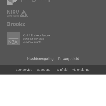
Klachtenregeling
Privacybeleid
Loonservice
Basecone
Twinfield
Visionplanner